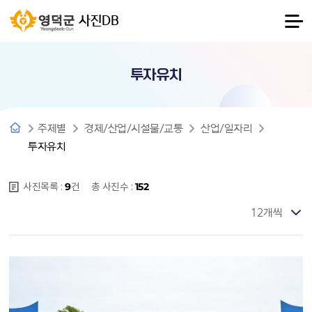
사진DB
투자유치
주제별
경제/산업/시설물/교통
산업/일자리
투자유치
사진목록 :
건
총 사진수 :
9
152