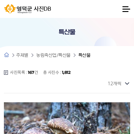
사진DB
특산물
주제별
농림축산업/특산물
특산물
사진목록 :
건
총 사진수 :
167
1,812