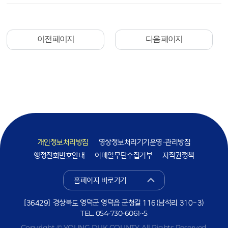
이전 페이지
다음 페이지
개인정보처리방침
영상정보처리기기운영·관리방침
행정전화번호안내
이메일무단수집거부
저작권정책
홈페이지 바로가기
[36429] 경상북도 영덕군 영덕읍 군청길 116(남석리 310-3)
TEL.
054-730-6061~5
Copyright © YOUNG DUK COUNTY. All Rights Reserved.