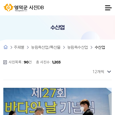
사진DB
수산업
주제별
농림축산업/특산물
농림축수산업
수산업
사진목록 :
건
총 사진수 :
90
1,203