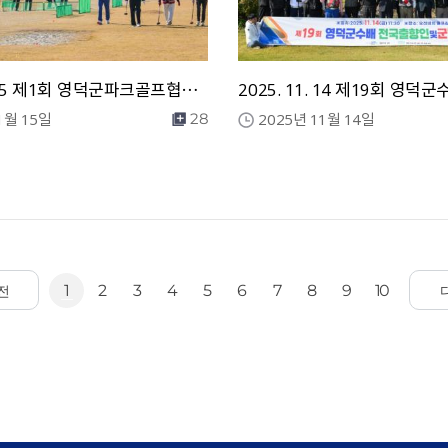
2025. 11. 15 제1회 영덕군파크골프협회장기 클럽대항 파크골프대회
1월 15일
2025년 11월 14일
28
1
2
3
4
5
6
7
8
9
10