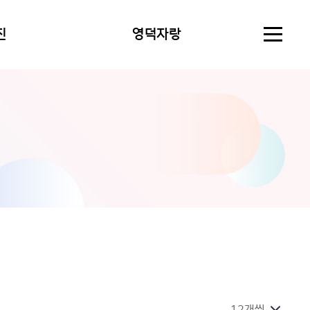
진
영덕자랑