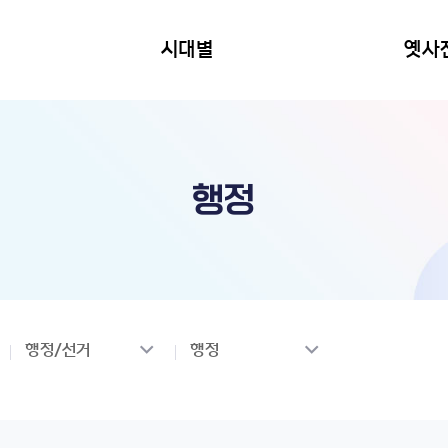
시대별
옛사
행정
행정/선거
행정