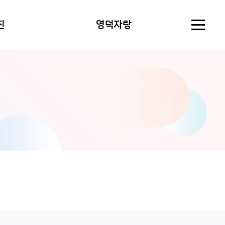
진
영덕자랑