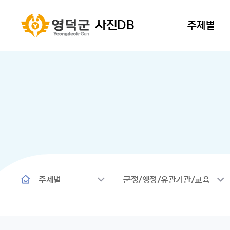
사진DB
주제별
주제별
군정/행정/유관기관/교육