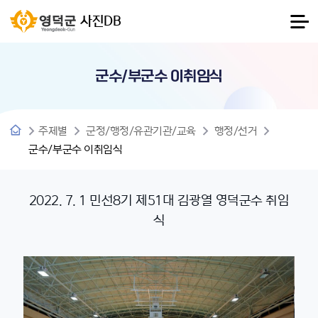
사진DB
군수/부군수 이취임식
주제별
군정/행정/유관기관/교육
행정/선거
군수/부군수 이취임식
2022. 7. 1 민선8기 제51대 김광열 영덕군수 취임
식