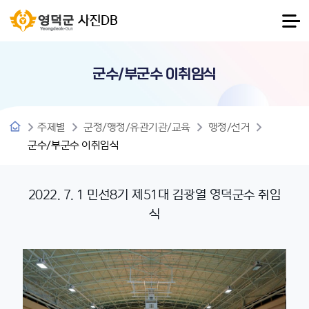
사진DB
군수/부군수 이취임식
주제별
군정/행정/유관기관/교육
행정/선거
군수/부군수 이취임식
2022. 7. 1 민선8기 제51대 김광열 영덕군수 취임
식