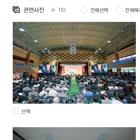
+
110
관련사진
전체선택
전체해
선택