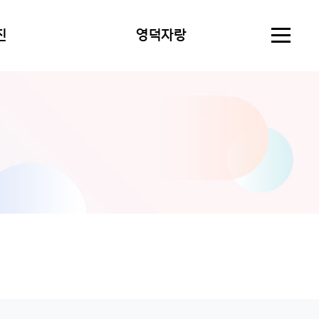
진
영덕자랑