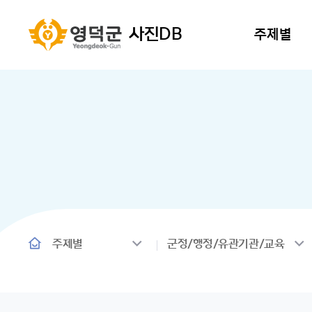
사진DB
주제별
주제별
군정/행정/유관기관/교육