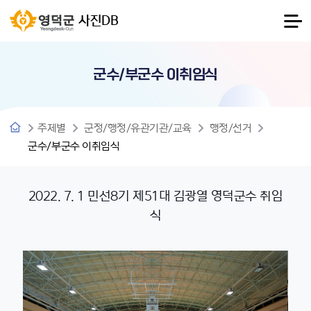
사진DB
군수/부군수 이취임식
주제별
군정/행정/유관기관/교육
행정/선거
군수/부군수 이취임식
2022. 7. 1 민선8기 제51대 김광열 영덕군수 취임
식