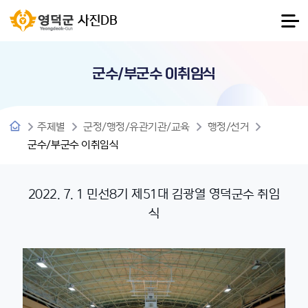
사진DB
군수/부군수 이취임식
주제별
군정/행정/유관기관/교육
행정/선거
군수/부군수 이취임식
2022. 7. 1 민선8기 제51대 김광열 영덕군수 취임
식