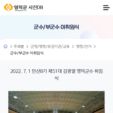
사진DB
군수/부군수 이취임식
주제별
군정/행정/유관기관/교육
행정/선거
군수/부군수 이취임식
2022. 7. 1 민선8기 제51대 김광열 영덕군수 취임
식