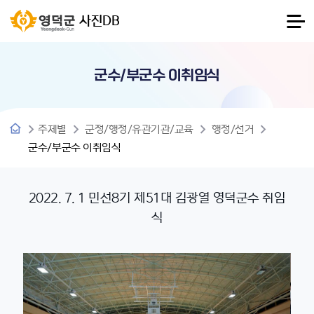
사진DB
군수/부군수 이취임식
주제별
군정/행정/유관기관/교육
행정/선거
군수/부군수 이취임식
2022. 7. 1 민선8기 제51대 김광열 영덕군수 취임
식