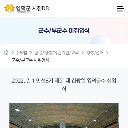
사진DB
군수/부군수 이취임식
주제별
군정/행정/유관기관/교육
행정/선거
군수/부군수 이취임식
2022. 7. 1 민선8기 제51대 김광열 영덕군수 취임
식