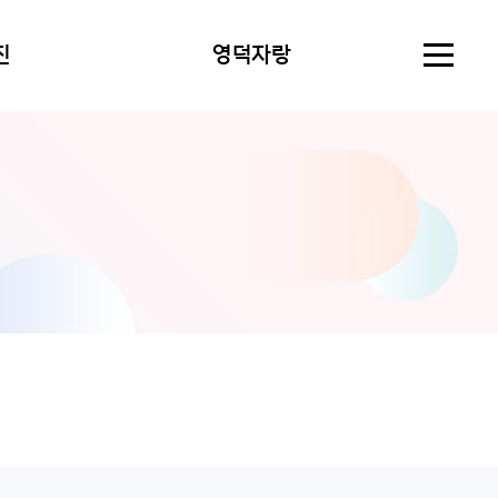
진
영덕자랑