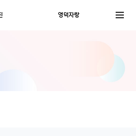
진
영덕자랑