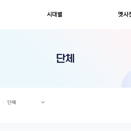
시대별
옛사
단체
단체