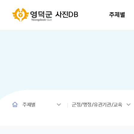
사진DB
주제별
주제별
군정/행정/유관기관/교육