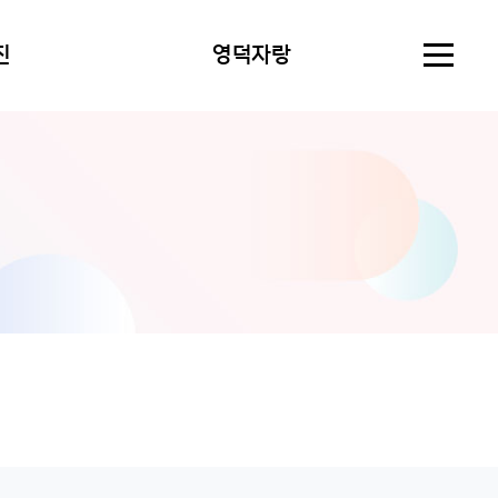
진
영덕자랑