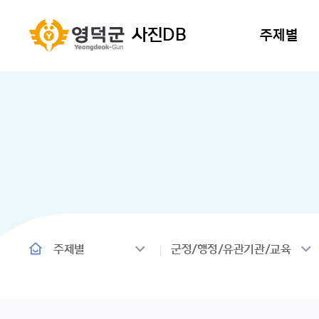
사진DB
주제별
주제별
군정/행정/유관기관/교육