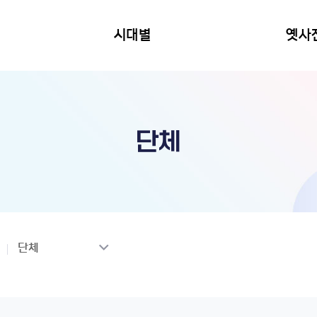
시대별
옛사
단체
단체