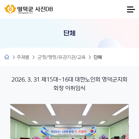
사진DB
단체
주제별
군정/행정/유관기관/교육
단체
2026. 3. 31 제15대~16대 대한노인회 영덕군지회
회장 이취임식