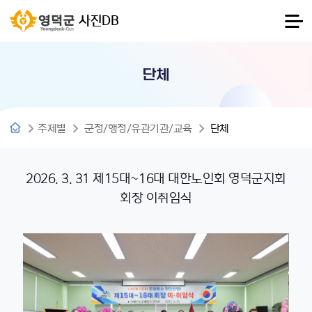
사진DB
단체
주제별
군정/행정/유관기관/교육
단체
2026. 3. 31 제15대~16대 대한노인회 영덕군지회
회장 이취임식