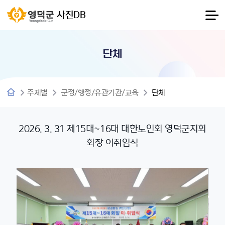
사진DB
단체
주제별
군정/행정/유관기관/교육
단체
2026. 3. 31 제15대~16대 대한노인회 영덕군지회
회장 이취임식