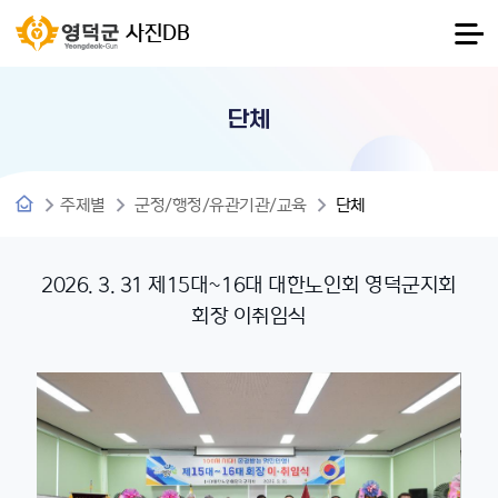
사진DB
단체
주제별
군정/행정/유관기관/교육
단체
2026. 3. 31 제15대~16대 대한노인회 영덕군지회
회장 이취임식