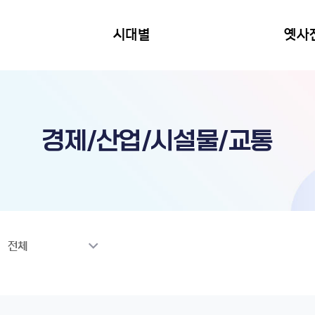
시대별
옛사
경제/산업/시설물/교통
전체