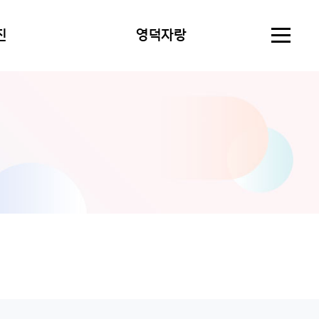
진
영덕자랑