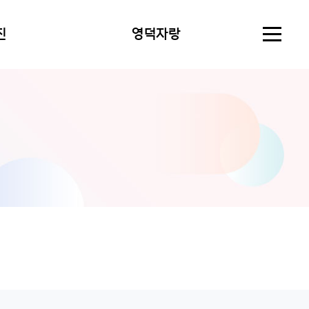
진
영덕자랑