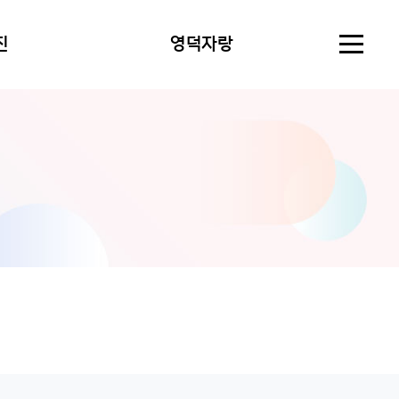
진
영덕자랑