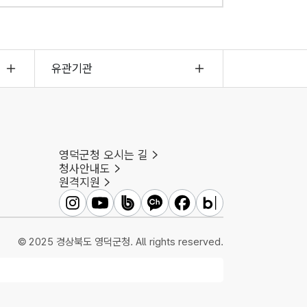
유관기관
영덕군청 오시는 길
청사안내도
원격지원
영덕군인스타그램
영덕군유튜브
영덕군밴드
영덕군카카오채널
영덕군페이스북
영덕군블로그
© 2025 경상북도 영덕군청. All rights reserved.