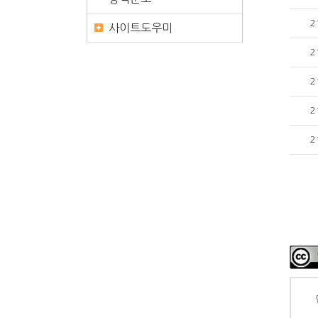
2
사이트도우미
2
2
2
2