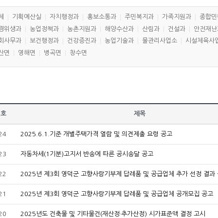
체
기획예산실
자치행정과
홍보소통과
주민복지과
가족지원과
종합민
경위생과
농업정책과
농촌지원과
해양수산과
산림과
건설과
안전재난
회사무과
보건행정과
건강증진과
농업기술과
물관리사업소
시설체육사
산면
영해면
병곡면
창수면
번호
제목
24
2025.6.1.기준 개별주택가격 열람 및 의견제출 요령 공고
23
자동차세(1기분)고지서 반송에 따른 공시송달 공고
22
2025년 제3회 영덕군 고향사랑기부제 답례품 및 공급업체 추가 선정 결과
21
2025년 제3회 영덕군 고향사랑기부제 답례품 및 공급업체 공개모집 공고
20
2025년도 건축물 및 기타물건(재산정·추가산정) 시가표준액 결정 고시