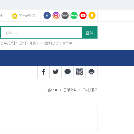
광
영덕군의회
업무/담당자 검색
채용
고래불야영장
블루로드
군정소식
고시/공고
홈으로