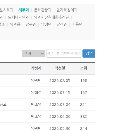
원처리과
재무과
문화관광과
일자리경제과
과
도시디자인과
영덕시장현대화추진단
업소
영덕읍
강구면
남정면
달산면
지품면
검색
작성자
작성일
조회
양귀빈
2025.08.05
168
양희정
2025.07.15
157
박소영
2025.07.04
221
 공고
박소영
2025.06.09
382
양귀빈
2025.05.30
244