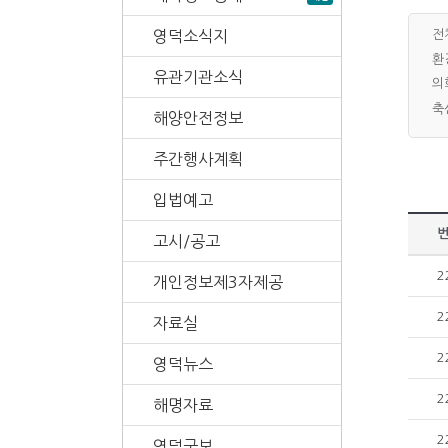
영덕소식지
전
환
유관기관소식
의
축
해양안전정보
주간행사계획
입법예고
고시/공고
2
개인정보제3자제공
2
자료실
2
영덕뉴스
2
해명자료
2
영덕군보