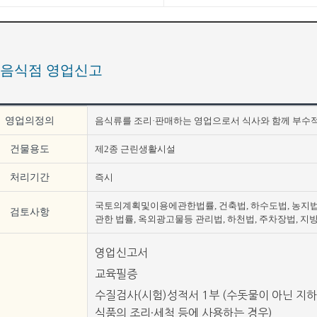
음식점 영업신고
영업의정의
음식류를 조리·판매하는 영업으로서 식사와 함께 부수
건물용도
제2종 근린생활시설
처리기간
즉시
국토의계획및이용에관한법률, 건축법, 하수도법, 농지법
검토사항
관한 법률, 옥외광고물등 관리법, 하천법, 주차장법, 지
영업신고서
교육필증
수질검사(시험)성적서 1부 (수돗물이 아닌 지하
식품의 조리·세척 등에 사용하는 경우)