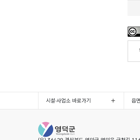
시설·사업소 바로가기
읍
영덕군청
(우) 36429 경상북도 영덕군 영덕읍 군청길 116