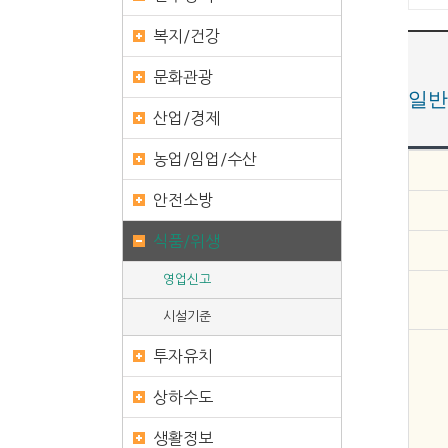
복지/건강
문화관광
일반
산업/경제
농업/임업/수산
안전소방
식품/위생
영업신고
시설기준
투자유치
상하수도
생활정보