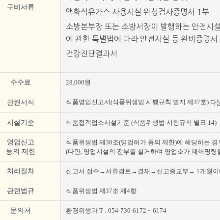
구비서류
액화석유가스 사용시설 완성검사증명서 1부
소방본부장 또는 소방서장이 발행하는 안전시설
에 관한 특별법에 따라 안전시설 등 완비증명서
건강진단결과서
수수료
28,000원
식품영업신고서(식품위생법 시행규칙 별지 제37호)
관련서식
다
시설기준
식품접객업소시설기준 (식품위생법 시행규칙 별표 14)
영업신고
식품위생법 제38조(영업허가 등의 제한)에 해당하는 경
등의 제한
(다만, 영업시설의 전부를 철거하여 영업소가 폐쇄명령을
처리절차
신고서 접수→서류검토→결재→신고증교부→ 1개월이
관련법규
식품위생법 제37조 제4항
문의처
환경위생과 T : 054-730-6172 ~ 6174