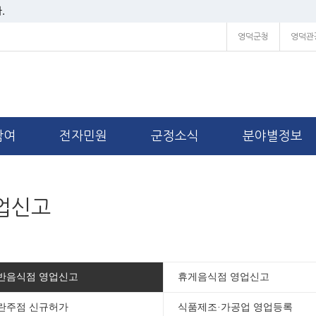
.
영덕군청
영덕관
참여
전자민원
군정소식
분야별정보
업신고
반음식점 영업신고
휴게음식점 영업신고
란주점 신규허가
식품제조·가공업 영업등록