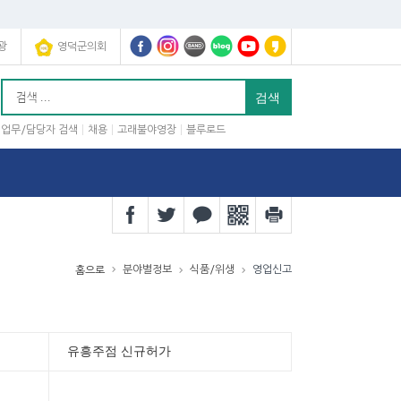
광
영덕군의회
업무/담당자 검색
채용
고래불야영장
블루로드
분야별정보
식품/위생
영업신고
홈으로
유흥주점 신규허가