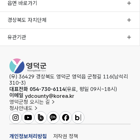
읍면 바로가기
경상북도 자치단체
유관기관
영덕군청
(우) 36429 경상북도 영덕군 영덕읍 군청길 116(남석리
310-3)
대표전화 054-730-6114
(유료, 평일 09시~18시)
이메일
ydcounty@korea.kr
영덕군청 오시는 길
청사안내도
영덕군인스타그램
영덕군유튜브
영덕군밴드
영덕군카카오채널
영덕군페이스북
영덕군블로그
개인정보처리방침
저작권 정책