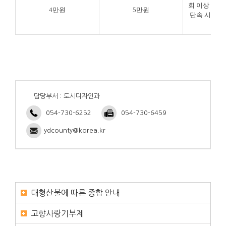
회 이상 주․
4만원
5만원
단속 시 2회
원 
담당부서 : 도시디자인과
054-730-6252
054-730-6459
ydcounty@korea.kr
대형산불에 따른 종합 안내
고향사랑기부제