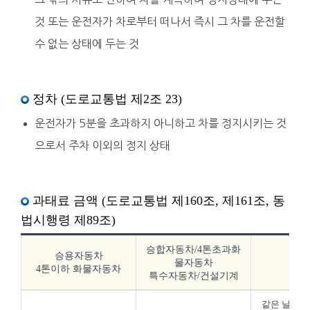
것 또는 운전자가 차로부터 떠나서 즉시 그 차를 운전할
수 없는 상태에 두는 것
정차 (도로교통법 제2조 23)
운전자가 5분을 초과하지 아니하고 차를 정지시키는 것
으로서 주차 이외의 정지 상태
과태료 금액 (도로교통법 제160조, 제161조, 동
법시행령 제89조)
승합자동차/4톤초과화
승용자동차
물자동차
비
4톤이하 화물자동차
특수자동차/건설기계
같은 날 같은