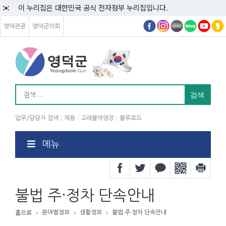
이 누리집은 대한민국 공식 전자정부 누리집입니다.
영덕관광
영덕군의회
업무/담당자 검색
채용
고래불야영장
블루로드
메뉴
불법 주·정차 단속안내
분야별정보
생활정보
불법 주·정차 단속안내
홈으로