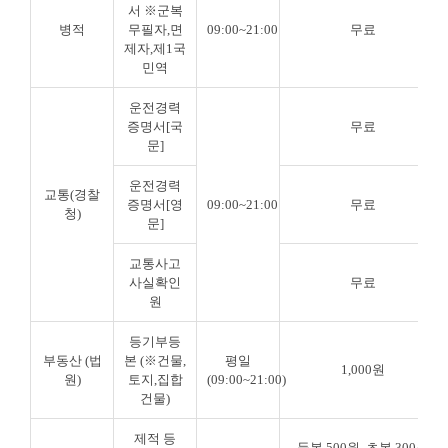
서 ※군복
병적
무필자,면
09:00~21:00
무료
제자,제1국
민역
운전경력
증명서[국
무료
문]
운전경력
교통(경찰
증명서[영
09:00~21:00
무료
청)
문]
교통사고
사실확인
무료
원
등기부등
부동산 (법
본 (※건물,
평일
1,000원
원)
토지,집합
(09:00~21:00)
건물)
제적 등
등본 500원, 초본 300원