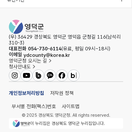
영덕군청
(우) 36429 경상북도 영덕군 영덕읍 군청길 116(남석리
310-3)
대표전화 054-730-6114
(유료, 평일 09시~18시)
이메일
ydcounty@korea.kr
영덕군청 오시는 길
청사안내도
영덕군인스타그램
영덕군유튜브
영덕군밴드
영덕군카카오채널
영덕군페이스북
영덕군블로그
개인정보처리방침
저작권 정책
부서별 전화(팩스)번호
사이트맵
© 2025 경상북도 영덕군청. All rights reserved.
영덕군청 로고
이 누리집은 경상북도 영덕군 누리집입니다.