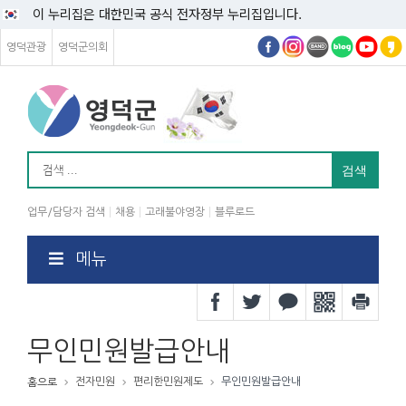
이 누리집은 대한민국 공식 전자정부 누리집입니다.
영덕관광
영덕군의회
업무/담당자 검색
채용
고래불야영장
블루로드
메뉴
무인민원발급안내
전자민원
편리한민원제도
무인민원발급안내
홈으로