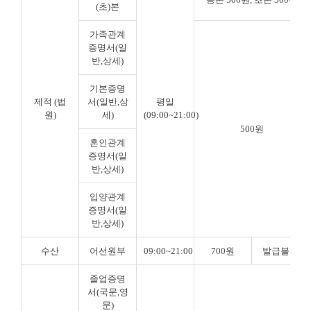
(초)본
가족관계
증명서(일
반,상세)
기본증명
제적 (법
서(일반,상
평일
원)
세)
(09:00~21:00)
500원
혼인관계
증명서(일
반,상세)
입양관계
증명서(일
반,상세)
수산
어선원부
09:00~21:00
700원
발급불가
졸업증명
서(국문,영
문)