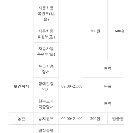
자동차등
록원부(갑,
을)
자동차등
300원
600원
록원부(갑)
자동차등
록원부(을)
수급자증
무료
명서
장애인증
보건복지
09:00~21:00
무료
명서
한부모가
무료
족증명서
농촌
농지원부
09:00~21:00
500원
발급불가
병적증명