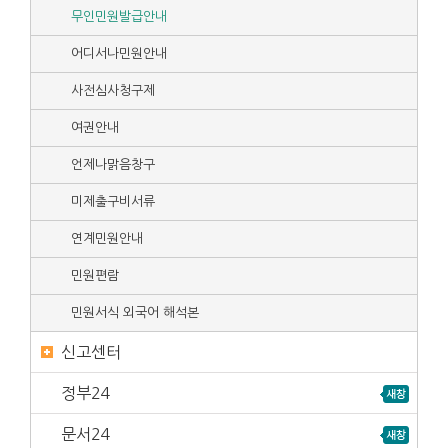
무인민원발급안내
어디서나민원안내
사전심사청구제
여권안내
언제나맑음창구
미제출구비서류
연계민원안내
민원편람
민원서식 외국어 해석본
신고센터
정부24
문서24