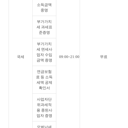
소득금액
중명
부가가치
세 과세표
준증명
부가가치
세 면세사
업자 수입
국세
09:00~21:00
무료
금액 증명
연금보험
료 등 소득
세액 공제
확인서
사업자단
위과세적
용 종된사
업자 증명
모범납세