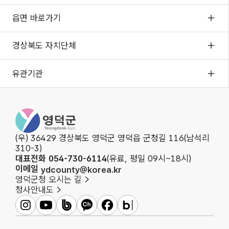
읍면 바로가기
경상북도 자치단체
유관기관
영덕군청
(우) 36429 경상북도 영덕군 영덕읍 군청길 116(남석리
310-3)
대표전화 054-730-6114
(유료, 평일 09시~18시)
이메일
ydcounty@korea.kr
영덕군청 오시는 길
청사안내도
영덕군인스타그램
영덕군유튜브
영덕군밴드
영덕군카카오채널
영덕군페이스북
영덕군블로그