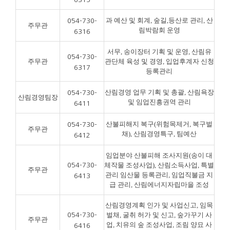
과 예산 및 회계, 숲길,등산로 관리, 산
054-730-
주무관
림박람회 운영
6316
서무, 송이장터 기획 및 운영, 산림유
054-730-
주무관
관단체 육성 및 경영, 입업후계자 신청
6317
등록관리
산림경영 업무 기획 및 총괄, 산림욕장
054-730-
산림경영팀장
및 임업진흥권역 관리
6411
산불피해지 복구(위험목제거, 복구벌
054-730-
주무관
채), 산림경영특구, 팀예산
6412
임업분야 산불피해 조사지원(송이 대
체작물 조성사업), 산림소득사업, 특별
054-730-
주무관
관리 임산물 등록관리, 임업직불금 지
6413
급 관리, 산림에너지자립마을 조성
산림경영계획 인가 및 사업신고, 임목
벌채, 굴취 허가 및 신고, 숲가꾸기 사
054-730-
주무관
업, 치유의 숲 조성사업, 조림 양묘 사
6416