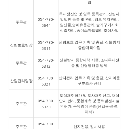
업
목재생산업 및 임목 등록관리, 산림사
업법인 등록 및 관리, 임도 유지관리,
054-730-
주무관
임산물,송이유통관리, 숲가꾸기사회
6644
적일자리, 송이스마트밸리 조성사업
산림보호 업무 기획 및 총괄, 산불방지
054-730-
산림보호팀장
종합대책수립
6311
산불방지 종합대책 시행, 소나무재선
054-730-
주무관
충 및 산림병해충 방제
6312
산지관리 업무 기획 및 총괄, 산지이용
054-730-
산림관리팀장
구분조사 관리
6321
토석채취허가 및 토사채취신고, 채석
단지 관리, 풍황계측 및 풍력발전시설
054-730-
주무관
인허가, 군유임야 관리(산업용-풍력,
6323
채석)
054-730-
주무관
산지전용, 일시사용