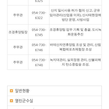
6325
산지 일시사용 허가·협의·신고, 군유
054-730-
주무관
임야관리(산업용 이외), 산사태현장예
6322
방단 운영, 사방사업
조경휴양팀 업무 기획 및 총괄, 도시녹
054-730-
조경휴양팀장
화운동추진
6745
바데산자연휴양림 조성 및 관리, 산림
054-730-
주무관
복합레포츠체험장 조성
6746
녹지대관리, 실외정원 관리, 산불피해
054-730-
주무관
지 탄소중립숲 조성,
6748
일반현황
열린군수실