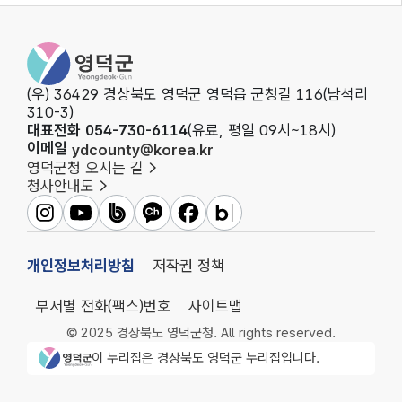
영덕군청
(우) 36429 경상북도 영덕군 영덕읍 군청길 116(남석리
310-3)
대표전화 054-730-6114
(유료, 평일 09시~18시)
이메일
ydcounty@korea.kr
영덕군청 오시는 길
청사안내도
영덕군인스타그램
영덕군유튜브
영덕군밴드
영덕군카카오채널
영덕군페이스북
영덕군블로그
개인정보처리방침
저작권 정책
부서별 전화(팩스)번호
사이트맵
© 2025 경상북도 영덕군청. All rights reserved.
영덕군청 로고
이 누리집은 경상북도 영덕군 누리집입니다.