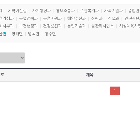
체
기획예산실
자치행정과
홍보소통과
주민복지과
가족지원과
종합민
경위생과
농업정책과
농촌지원과
해양수산과
산림과
건설과
안전재난
회사무과
보건행정과
건강증진과
농업기술과
물관리사업소
시설체육사
산면
영해면
병곡면
창수면
번호
제목
1