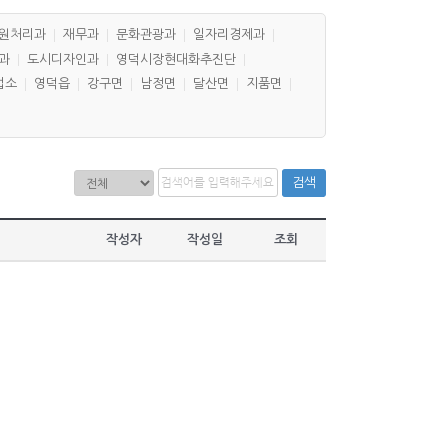
원처리과
재무과
문화관광과
일자리경제과
과
도시디자인과
영덕시장현대화추진단
업소
영덕읍
강구면
남정면
달산면
지품면
검색
작성자
작성일
조회