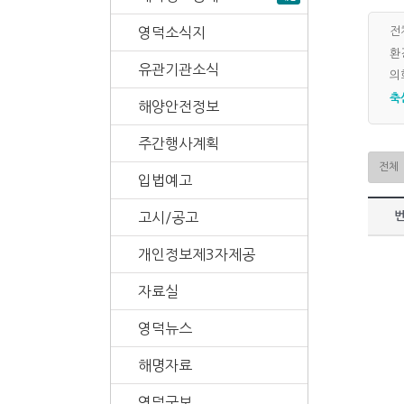
영덕소식지
전
환
유관기관소식
의
축
해양안전정보
주간행사계획
입법예고
고시/공고
개인정보제3자제공
자료실
영덕뉴스
해명자료
영덕군보