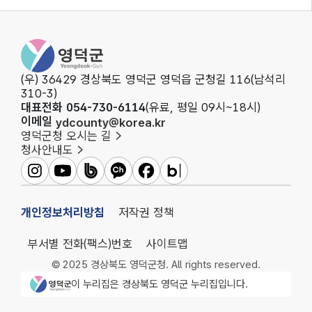
영덕군청
(우) 36429 경상북도 영덕군 영덕읍 군청길 116(남석리
310-3)
대표전화 054-730-6114
(유료, 평일 09시~18시)
이메일
ydcounty@korea.kr
영덕군청 오시는 길
청사안내도
영덕군인스타그램
영덕군유튜브
영덕군밴드
영덕군카카오채널
영덕군페이스북
영덕군블로그
개인정보처리방침
저작권 정책
부서별 전화(팩스)번호
사이트맵
© 2025 경상북도 영덕군청. All rights reserved.
영덕군청 로고
이 누리집은 경상북도 영덕군 누리집입니다.