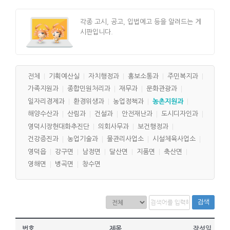
각종 고시, 공고, 입법예고 등을 알려드는 게
시판입니다.
전체
기획예산실
자치행정과
홍보소통과
주민복지과
가족지원과
종합민원처리과
재무과
문화관광과
일자리경제과
환경위생과
농업정책과
농촌지원과
해양수산과
산림과
건설과
안전재난과
도시디자인과
영덕시장현대화추진단
의회사무과
보건행정과
건강증진과
농업기술과
물관리사업소
시설체육사업소
영덕읍
강구면
남정면
달산면
지품면
축산면
영해면
병곡면
창수면
검색
번호
제목
작성일