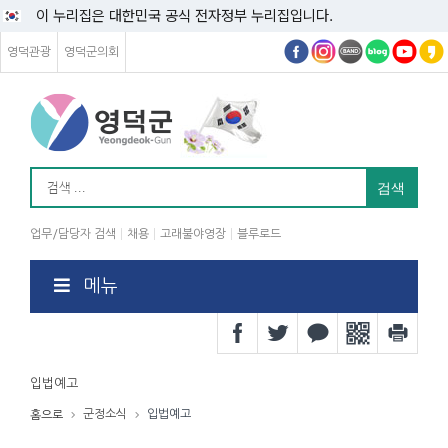
이 누리집은 대한민국 공식 전자정부 누리집입니다.
영덕관광
영덕군의회
업무/담당자 검색
채용
고래불야영장
블루로드
메뉴
입법예고
군정소식
입법예고
홈으로