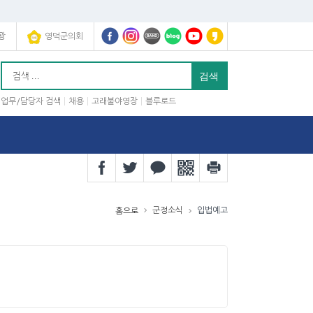
광
영덕군의회
업무/담당자 검색
채용
고래불야영장
블루로드
군정소식
입법예고
홈으로