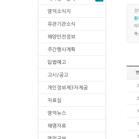
영덕소식지
전
환
유관기관소식
의
축
해양안전정보
주간행사계획
입법예고
고시/공고
개인정보제3자제공
자료실
영덕뉴스
해명자료
영덕군보