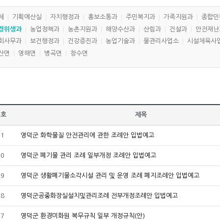
체
기획예산실
자치행정과
홍보소통과
주민복지과
가족지원과
종합민
경위생과
농업정책과
농촌지원과
해양수산과
산림과
건설과
안전재난
회사무과
보건행정과
건강증진과
농업기술과
물관리사업소
시설체육사
산면
영해면
병곡면
창수면
번호
제목
21
영덕군 화학물질 안전관리에 관한 조례안 입법예고
20
영덕군 폐기물 관리 조례 일부개정 조례안 입법예고
19
영덕군 생활폐기물소각시설 관리 및 운영 조례 폐지조례안 입법예고
18
영덕군공중화장실설치및관리조례 전부개정조례안 입법예고
17
영덕군 환경미화원 복무규칙 일부 개정규칙(안)