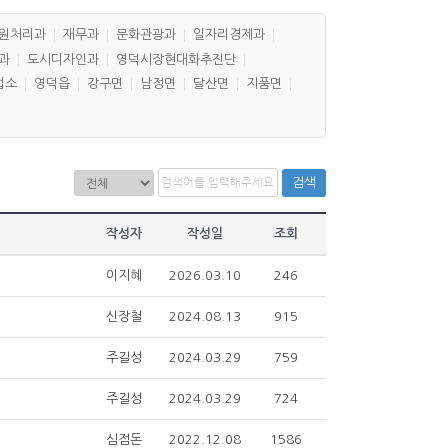
원처리과
재무과
문화관광과
일자리경제과
과
도시디자인과
영덕시장현대화추진단
업소
영덕읍
강구면
남정면
달산면
지품면
검색
작성자
작성일
조회
이지혜
2026.03.10
246
신장철
2024.08.13
915
주길성
2024.03.29
759
주길성
2024.03.29
724
심점돈
2022.12.08
1586