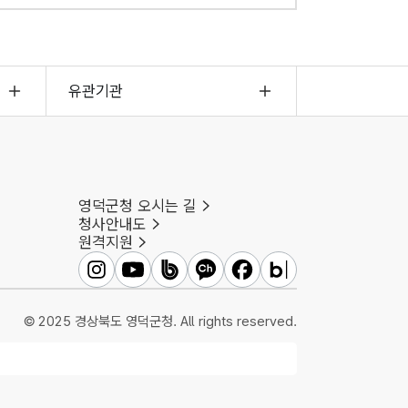
유관기관
영덕군청 오시는 길
청사안내도
원격지원
영덕군인스타그램
영덕군유튜브
영덕군밴드
영덕군카카오채널
영덕군페이스북
영덕군블로그
© 2025 경상북도 영덕군청. All rights reserved.